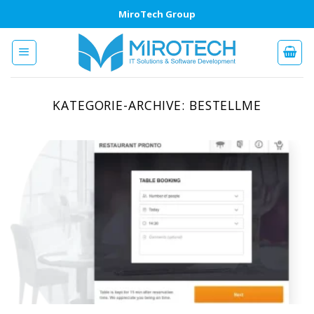
Zum
MiroTech Group
Inhalt
springen
KATEGORIE-ARCHIVE:
BESTELLME