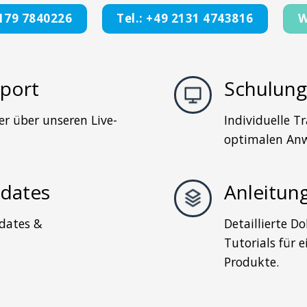
 179 7840226
Tel.: +49 2131 4743816
W
port
Schulun
er über unseren Live-
Individuelle T
optimalen Anw
dates
Anleitun
dates &
Detaillierte 
Tutorials für 
Produkte.