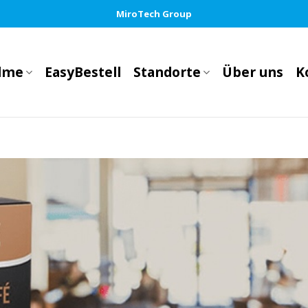
MiroTech Group
llme
EasyBestell
Standorte
Über uns
K